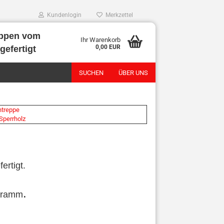
Kundenlogin
Merkzettel
ppen vom
Ihr Warenkorb
0,00 EUR
gefertigt
SUCHEN
ÜBER UNS
treppe
Sperrholz
ertigt.
.
ogramm