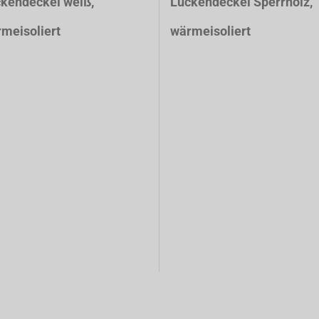
kendeckel weiß
,
Luckendeckel Sperrholz,
meisoliert
wärmeisoliert