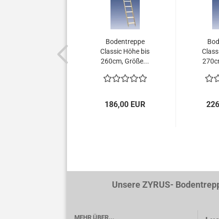
Bodentreppe
Bod
Classic Höhe bis
Class
260cm, Größe...
270cm
186,00 EUR
226
Unsere ZYRUS- Bodentreppen werde
MEHR ÜBER...