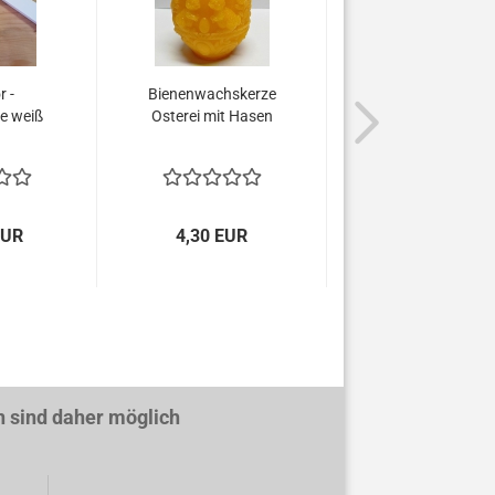
 -
Bienenwachskerze
Bienenwachsker
e weiß
Osterei mit Hasen
Osterhase
pen...
EUR
4,30 EUR
4,95 EUR
ind daher möglich