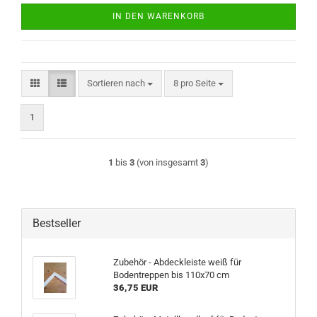
IN DEN WARENKORB
Sortieren nach
pro Seite
Sortieren nach
8 pro Seite
1
1
bis
3
(von insgesamt
3
)
Bestseller
Zubehör - Abdeckleiste weiß für
Bodentreppen bis 110x70 cm
36,75 EUR