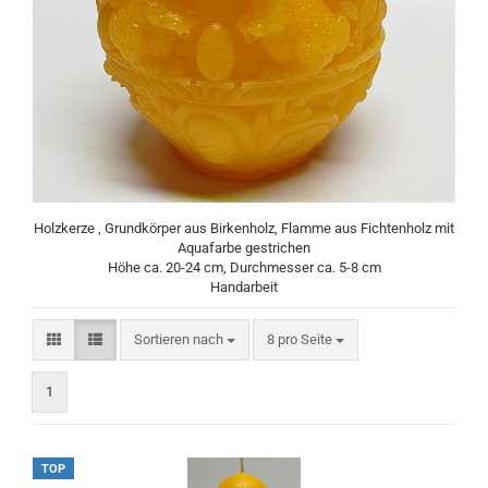
Holzkerze , Grundkörper aus Birkenholz, Flamme aus Fichtenholz mit
Aquafarbe gestrichen
Höhe ca. 20-24 cm, Durchmesser ca. 5-8 cm
Handarbeit
Sortieren nach
pro Seite
Sortieren nach
8 pro Seite
1
TOP