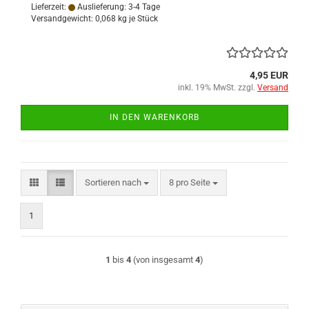
Lieferzeit:
Auslieferung: 3-4 Tage
Versandgewicht:
0,068
kg je Stück
4,95 EUR
inkl. 19% MwSt. zzgl.
Versand
IN DEN WARENKORB
Sortieren nach
pro Seite
Sortieren nach
8 pro Seite
1
1
bis
4
(von insgesamt
4
)