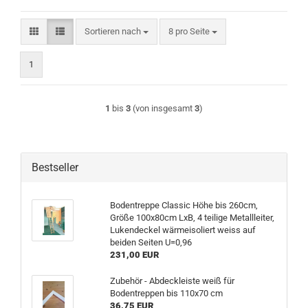
Sortieren nach
pro Seite
Sortieren nach
8 pro Seite
1
1
bis
3
(von insgesamt
3
)
Bestseller
Bodentreppe Classic Höhe bis 260cm,
Größe 100x80cm LxB, 4 teilige Metallleiter,
Lukendeckel wärmeisoliert weiss auf
beiden Seiten U=0,96
231,00 EUR
Zubehör - Abdeckleiste weiß für
Bodentreppen bis 110x70 cm
36,75 EUR