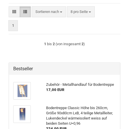
Sortieren nach
pro Seite
Sortieren nach
8 pro Seite
1
1
bis
2
(von insgesamt
2
)
Bestseller
Zubehör - Metallhandlauf für Bodentreppe
17,00 EUR
Bodentreppe Classic Höhe bis 260cm,
Größe 90x80cm LxB, 4 teilige Metallleiter,
Lukendeckel wärmeisoliert weiss auf
beiden Seiten U=0,96
224,00 EUR