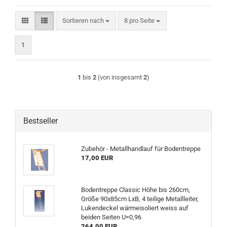
Sortieren nach
pro Seite
Sortieren nach
8 pro Seite
1
1
bis
2
(von insgesamt
2
)
Bestseller
Zubehör - Metallhandlauf für Bodentreppe
17,00 EUR
Bodentreppe Classic Höhe bis 260cm,
Größe 90x85cm LxB, 4 teilige Metallleiter,
Lukendeckel wärmeisoliert weiss auf
beiden Seiten U=0,96
264,00 EUR