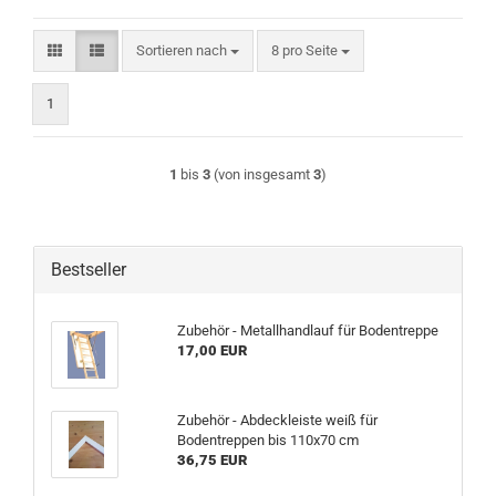
Sortieren nach
pro Seite
Sortieren nach
8 pro Seite
1
1
bis
3
(von insgesamt
3
)
Bestseller
Zubehör - Metallhandlauf für Bodentreppe
17,00 EUR
Zubehör - Abdeckleiste weiß für
Bodentreppen bis 110x70 cm
36,75 EUR