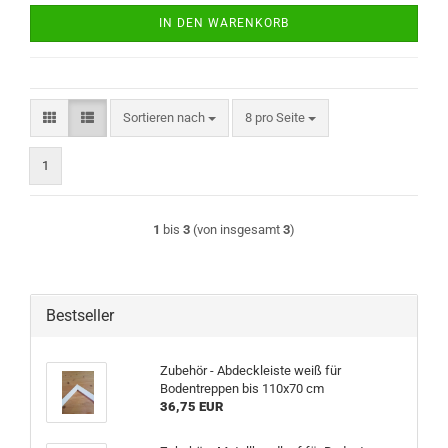
IN DEN WARENKORB
Sortieren nach
pro Seite
Sortieren nach
8 pro Seite
1
1
bis
3
(von insgesamt
3
)
Bestseller
Zubehör - Abdeckleiste weiß für
Bodentreppen bis 110x70 cm
36,75 EUR