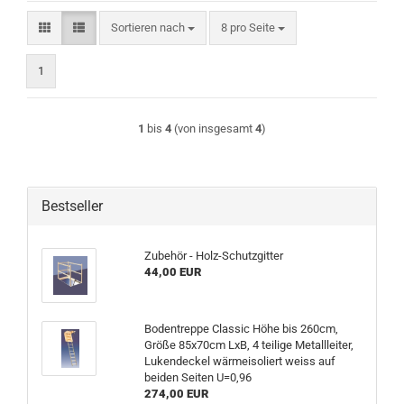
Sortieren nach
pro Seite
Sortieren nach
8 pro Seite
1
1
bis
4
(von insgesamt
4
)
Bestseller
Zubehör - Holz-Schutzgitter
44,00 EUR
Bodentreppe Classic Höhe bis 260cm,
Größe 85x70cm LxB, 4 teilige Metallleiter,
Lukendeckel wärmeisoliert weiss auf
beiden Seiten U=0,96
274,00 EUR