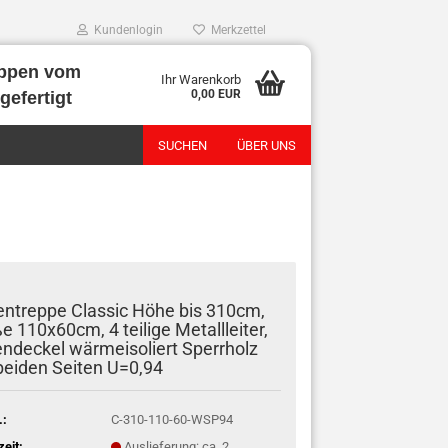
Kundenlogin
Merkzettel
ppen vom
Ihr Warenkorb
0,00 EUR
gefertigt
SUCHEN
ÜBER UNS
ntreppe Classic Höhe bis 310cm,
e 110x60cm, 4 teilige Metallleiter,
ndeckel wärmeisoliert Sperrholz
beiden Seiten U=0,94
.:
C-310-110-60-WSP94
zeit:
Auslieferung: ca. 2