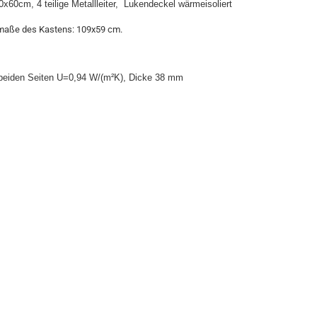
60cm, 4 teilige Metallleiter, Lukendeckel wärmeisoliert
maße des Kastens: 109x59 cm.
 beiden Seiten U=0,94
W/(m²K), Dicke 38 mm