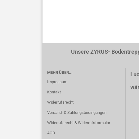
Unsere ZYRUS- Bodentreppen werde
MEHR ÜBER...
Luc
Impressum
wär
Kontakt
Widerrufsrecht
Versand- & Zahlungsbedingungen
Widerrufsrecht & Widerrufsformular
AGB