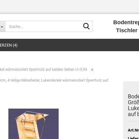
Bodentre
Suche...
Tischler 
RZEN (4)
»
el wärmeisoliert Sperrholz auf beiden Seiten U=0,94
 4 teilige Metallleiter, Lukendeckel wärmeisoliert Sperrholz auf
Bode
Größ
Luke
auf 
Art.Nr
Liefer