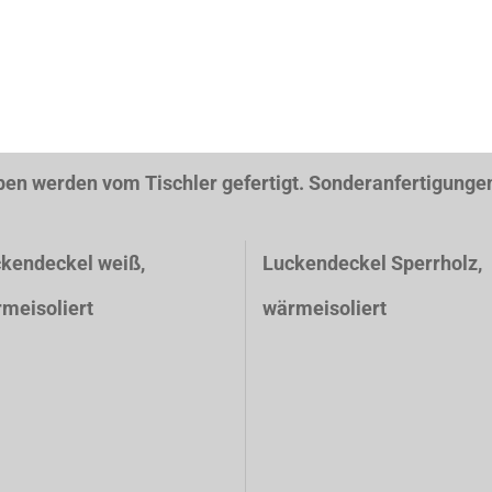
n vom Tischler gefertigt. Sonderanfertigungen s
kendeckel weiß
,
Luckendeckel Sperrholz,
meisoliert
wärmeisoliert