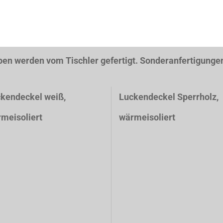
n vom Tischler gefertigt. Sonderanfertigungen s
kendeckel weiß
,
Luckendeckel Sperrholz,
meisoliert
wärmeisoliert