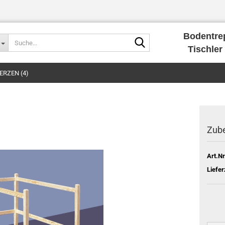
Bodentre
Suche...
Tischler 
RZEN (4)
Zube
Art.Nr
Liefer