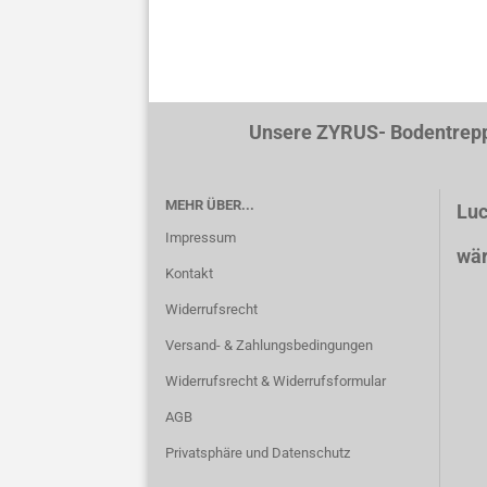
Unsere ZYRUS- Bodentreppen werde
MEHR ÜBER...
Luc
Impressum
wär
Kontakt
Widerrufsrecht
Versand- & Zahlungsbedingungen
Widerrufsrecht & Widerrufsformular
AGB
Privatsphäre und Datenschutz